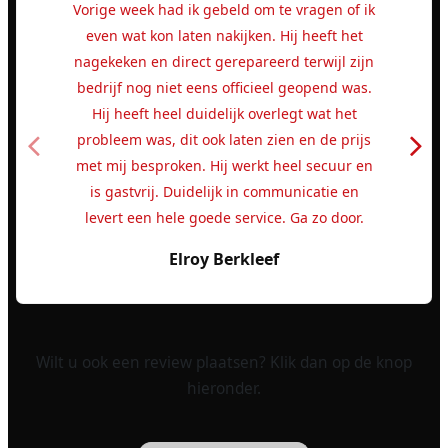
Vorige week had ik gebeld om te vragen of ik
even wat kon laten nakijken. Hij heeft het
nagekeken en direct gerepareerd terwijl zijn
bedrijf nog niet eens officieel geopend was.
Hij heeft heel duidelijk overlegt wat het
probleem was, dit ook laten zien en de prijs
met mij besproken. Hij werkt heel secuur en
is gastvrij. Duidelijk in communicatie en
levert een hele goede service. Ga zo door.
Elroy Berkleef
Wilt u ook een review plaatsen? Klik dan op de knop
hieronder.