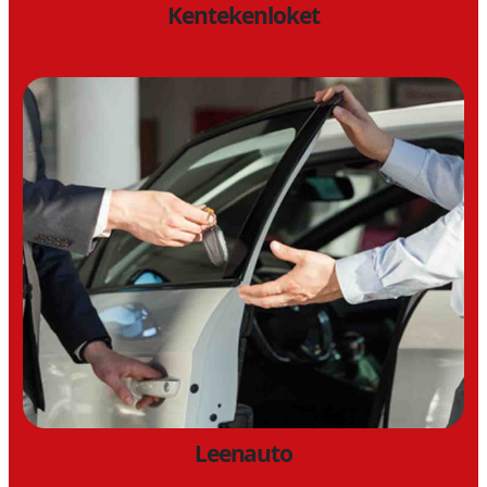
Kentekenloket
Leenauto