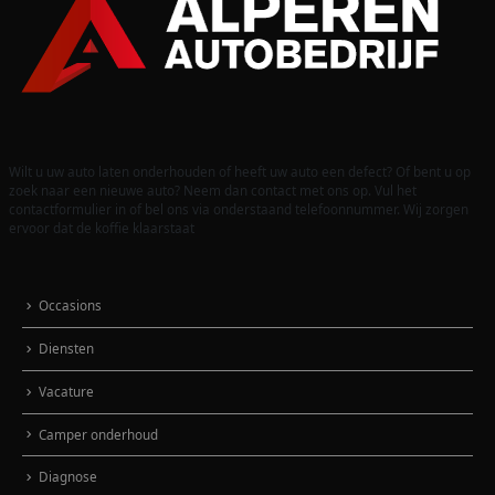
Wilt u uw auto laten onderhouden of heeft uw auto een defect? Of bent u op
zoek naar een nieuwe auto? Neem dan contact met ons op. Vul het
contactformulier in of bel ons via onderstaand telefoonnummer. Wij zorgen
ervoor dat de koffie klaarstaat
Occasions
Diensten
Vacature
Camper onderhoud
Diagnose