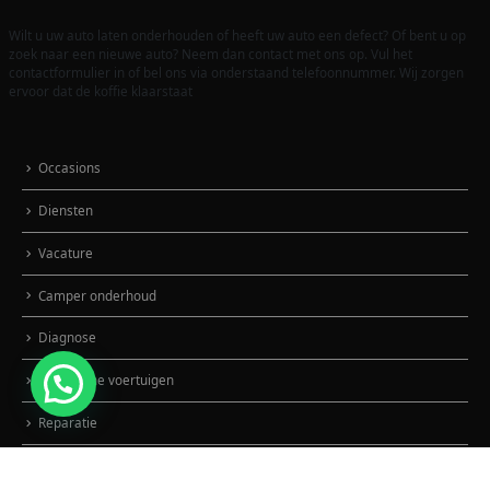
Wilt u uw auto laten onderhouden of heeft uw auto een defect? Of bent u op
zoek naar een nieuwe auto? Neem dan contact met ons op. Vul het
contactformulier in of bel ons via onderstaand telefoonnummer. Wij zorgen
ervoor dat de koffie klaarstaat
Occasions
Diensten
Vacature
Camper onderhoud
Diagnose
Elektrische voertuigen
Reparatie
Onderhoud