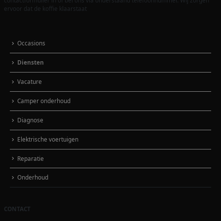
contactformulier in of bel ons via onderstaand telefoonnummer. Wij zorgen
ervoor dat de koffie klaarstaat
Occasions
Diensten
Vacature
Camper onderhoud
Diagnose
Elektrische voertuigen
Reparatie
Onderhoud
CONTACT