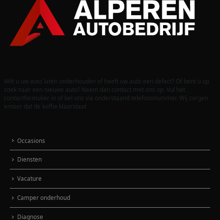
Wilt u uw auto laten onderhouden of heeft uw auto een defect? Of bent u op
zoek naar een nieuwe auto? Neem dan contact met ons op. Vul het
contactformulier in of bel ons via onderstaand telefoonnummer. Wij zorgen
ervoor dat de koffie klaarstaat
Occasions
Diensten
Vacature
Camper onderhoud
Diagnose