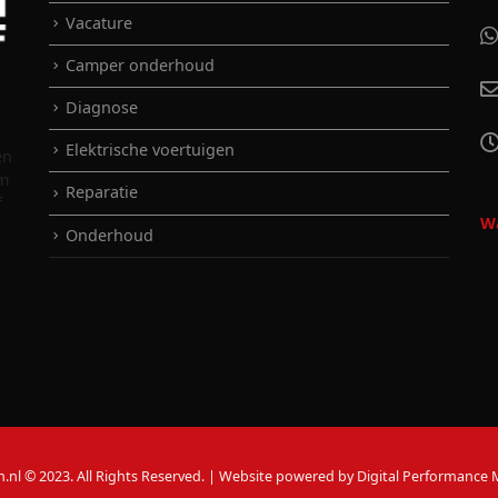
Vacature
Camper onderhoud
Diagnose
Elektrische voertuigen
en
em
Reparatie
f
Wa
Onderhoud
n.nl © 2023. All Rights Reserved. | Website powered by Digital Performance