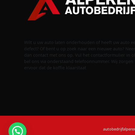
Wilt u uw auto laten onderhouden of heeft uw auto e
defect? Of bent u op zoek naar een nieuwe auto? Ne
dan contact met ons op. Vul het contactformulier in o
bel ons via onderstaand telefoonnummer. Wij zorgen
ervoor dat de koffie klaarstaat
autobedrijfalpere