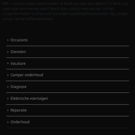
Wilt u uw auto laten onderhouden of heeft uw auto een defect? Of bent u op
zoek naar een nieuwe auto? Neem dan contact met ons op. Vul het
contactformulier in of bel ons via onderstaand telefoonnummer. Wij zorgen
ervoor dat de koffie klaarstaat
Occasions
Diensten
Vacature
Camper onderhoud
Diagnose
Elektrische voertuigen
Reparatie
Onderhoud