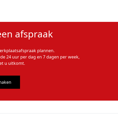
 een afspraak
werkplaatsafspraak plannen.
de 24 uur per dag en 7 dagen per week,
et u uitkomt.
maken