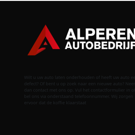
Wilt u uw auto laten onderhouden of heeft uw auto e
defect? Of bent u op zoek naar een nieuwe auto? Ne
dan contact met ons op. Vul het contactformulier in o
bel ons via onderstaand telefoonnummer. Wij zorgen
ervoor dat de koffie klaarstaat