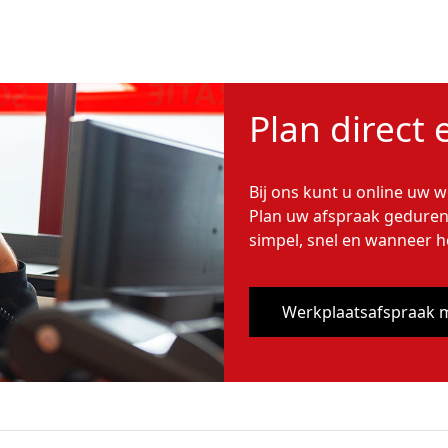
Plan direct
Bij ons kunt u online uw 
Plan uw afspraak geduren
simpel, snel en wanneer h
Werkplaatsafspraak 